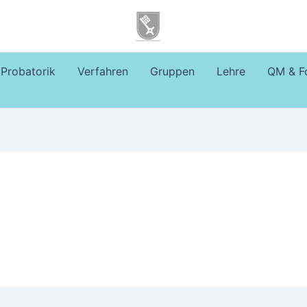
Probatorik
Verfahren
Gruppen
Lehre
QM & F