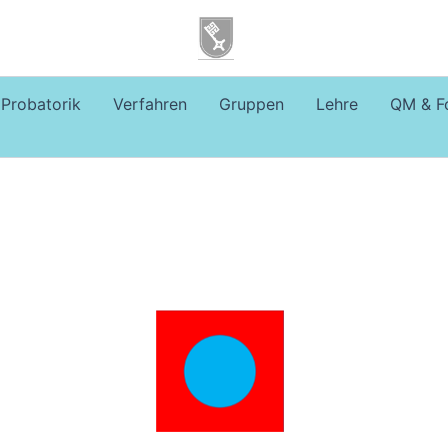
Probatorik
Verfahren
Gruppen
Lehre
QM & F