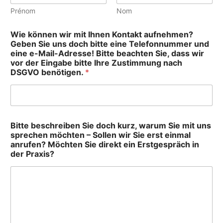
g
e
Prénom
Nom
s
p
Wie können wir mit Ihnen Kontakt aufnehmen?
r
Geben Sie uns doch bitte eine Telefonnummer und
ä
eine e-Mail-Adresse! Bitte beachten Sie, dass wir
c
vor der Eingabe bitte Ihre Zustimmung nach
h
DSGVO benötigen.
*
T
e
l
e
f
o
Bitte beschreiben Sie doch kurz, warum Sie mit uns
n
sprechen möchten – Sollen wir Sie erst einmal
n
anrufen? Möchten Sie direkt ein Erstgespräch in
u
der Praxis?
m
m
e
r
M
ö
c