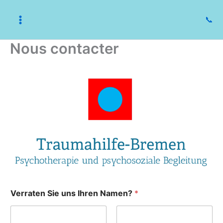
Aller
au
📞
contenu
Nous contacter
E
Verraten Sie uns Ihren Namen?
*
r
s
t